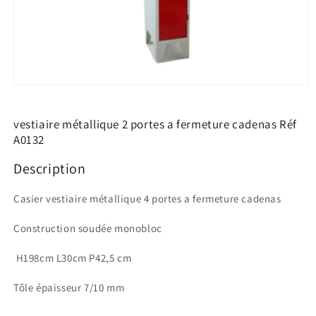
Ouvrir
le
média
1
vestiaire métallique 2 portes a fermeture cadenas Réf
dans
A0132
une
fenêtre
modale
Description
Casier vestiaire métallique 4 portes a fermeture cadenas
Construction soudée monobloc
H198cm L30cm P42,5 cm
Tôle épaisseur 7/10 mm