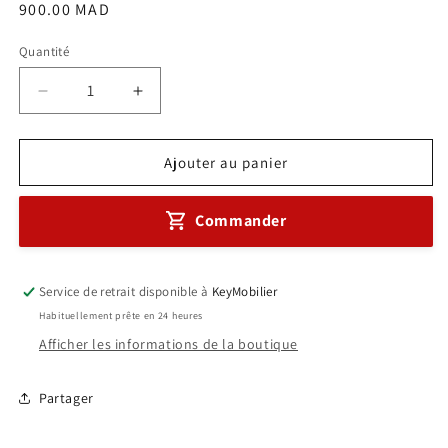
Prix
900.00 MAD
habituel
Quantité
Réduire
Augmenter
la
la
quantité
quantité
de
de
Ajouter au panier
vestiaire
vestiaire
métallique
métallique
Commander
2
2
portes
portes
a
a
fermeture
fermeture
Service de retrait disponible à
KeyMobilier
cadenas
cadenas
Habituellement prête en 24 heures
Réf
Réf
Afficher les informations de la boutique
A0132
A0132
Partager