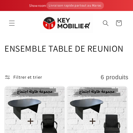
et
Showroom
Livraison rapide partout au Maroc
passer
au
contenu
Panier
C
ENSEMBLE TABLE DE REUNION
o
l
6 produits
Filtrer et trier
l
e
c
t
i