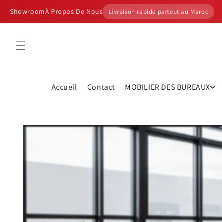
et
passer
Showroom
À Propos De Nous
Livraison rapide partout au Maroc
au
contenu
Accueil
Contact
MOBILIER DES BUREAUX
Passer aux
informations
produits