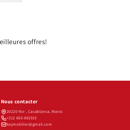
illeures offres!
Nous contacter
20220 Ncr , Casablanca, Maroc
+212 665-881915
keymobilier@gmail.com