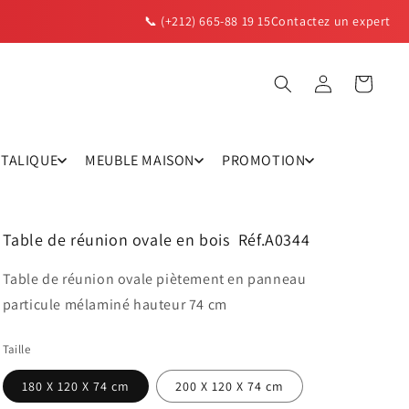
📞 (+212) 665-88 19 15
Contactez un expert
Panier
Connexion
TTALIQUE
MEUBLE MAISON
PROMOTION
Table de réunion
ovale
en bois Réf.A0344
Table de réunion ovale piètement en panneau
particule mélaminé hauteur 74 cm
Taille
180 X 120 X 74 cm
200 X 120 X 74 cm