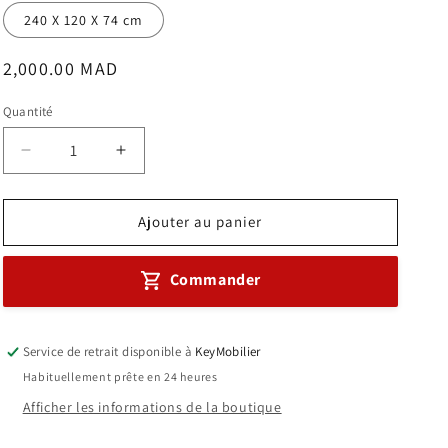
240 X 120 X 74 cm
Prix
2,000.00 MAD
habituel
Quantité
Réduire
Augmenter
la
la
quantité
quantité
de
de
Ajouter au panier
Table
Table
de
de
Commander
réunion
réunion
ovale
ovale
en
en
bois
bois
Service de retrait disponible à
KeyMobilier
Réf.A0344
Réf.A0344
Habituellement prête en 24 heures
Afficher les informations de la boutique