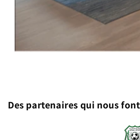
Ouvrir
le
média
1
dans
une
fenêtre
modale
Des partenaires qui nous fon