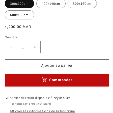
300x120cm
400x140cm
500x160cm
600x160cm
Prix
4,200.00 MAD
habituel
Quantité
Réduire
Augmenter
la
la
quantité
quantité
de
de
Ajouter au panier
Table
Table
de
de
Commander
réunion
réunion
rectangulaire
rectangulaire
en
en
bois
bois
Service de retrait disponible à
KeyMobilier
Ref
Ref
Habituellement prête en 24 heures
A0347
A0347
Afficher les informations de la boutique