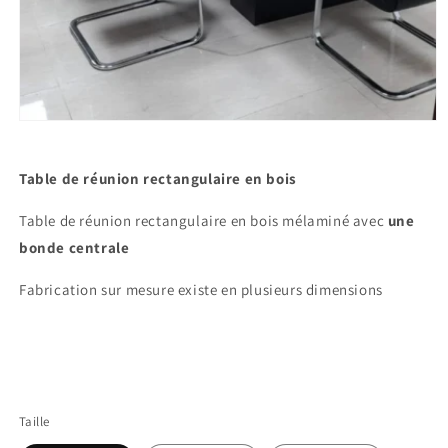
Ouvrir
le
média
1
Table de réunion rectangulaire en bois
dans
une
fenêtre
Table de réunion rectangulaire en bois mélaminé avec
une
modale
bonde centrale
Fabrication sur mesure existe en plusieurs dimensions
Taille