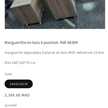
Ouvrir
le
média
1
Margueritte en bois 6 position Réf A0309
dans
une
marguerite séparables 6 places en bois MDF mélaminé 19 mm
fenêtre
modale
Dim 240*120*75 cm
Taille
240X120CM
Prix
3,399.00 MAD
habituel
Quantité