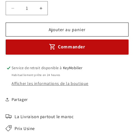
Réduire
Augmenter
la
la
quantité
quantité
de
de
Ajouter au panier
Margueritte
Margueritte
en
en
Commander
bois
bois
6
6
position
position
Sans
Sans
Service de retrait disponible à
KeyMobilier
caisson
caisson
Habituellement prête en 24 heures
Réf
Réf
Afficher les informations de la boutique
A0309
A0309
Partager
La Livraison partout le maroc
Prix Usine