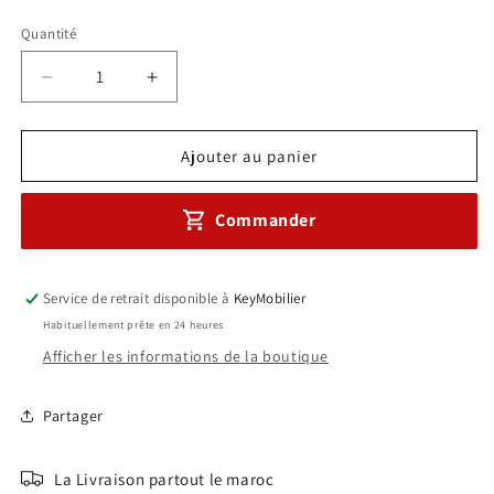
habituel
Quantité
Réduire
Augmenter
la
la
quantité
quantité
de
de
Ajouter au panier
Marguerite
Marguerite
3
3
Commander
places
places
Murales
Murales
Réf
Réf
A0390
A0390
Service de retrait disponible à
KeyMobilier
Habituellement prête en 24 heures
Afficher les informations de la boutique
Partager
La Livraison partout le maroc