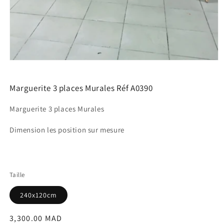
Ouvrir
le
média
1
Marguerite 3 places Murales Réf A0390
dans
une
Marguerite 3 places Murales
fenêtre
modale
Dimension les position sur mesure
Taille
240x120cm
Prix
3,300.00 MAD