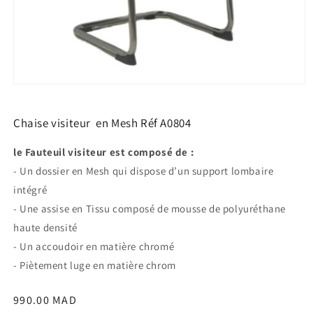
Ouvrir
le
média
1
Chaise visiteur en Mesh Réf A0804
dans
une
le Fauteuil visiteur est composé de :
fenêtre
modale
- Un dossier en Mesh qui dispose d’un support lombaire
intégré
- Une assise en Tissu composé de mousse de polyuréthane
haute densité
- Un accoudoir en matière chromé
- Piètement luge en matière chrom
Prix
990.00 MAD