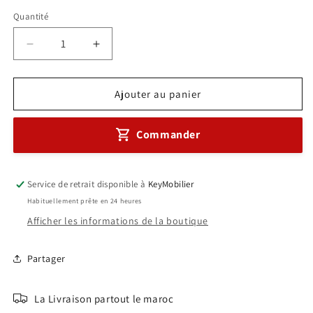
habituel
Quantité
Réduire
Augmenter
la
la
quantité
quantité
de
de
Ajouter au panier
Chaise
Chaise
visiteur
visiteur
Commander
en
en
Mesh
Mesh
Réf
Réf
A0804
A0804
Service de retrait disponible à
KeyMobilier
Habituellement prête en 24 heures
Afficher les informations de la boutique
Partager
La Livraison partout le maroc