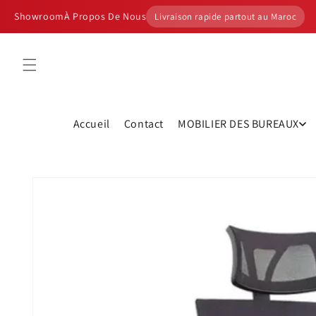
et
passer
Showroom
À Propos De Nous
Livraison rapide partout au Maroc
au
contenu
Accueil
Contact
MOBILIER DES BUREAUX
Passer aux
informations
produits