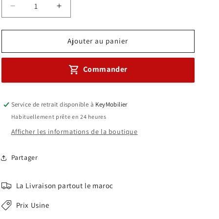
Réduire
Augmenter
la
la
quantité
quantité
de
de
Ajouter au panier
Fauteuil
Fauteuil
président/opérateur
président/opérateur
Commander
Réf
Réf
A2793
A2793
Service de retrait disponible à
KeyMobilier
Habituellement prête en 24 heures
Afficher les informations de la boutique
Partager
La Livraison partout le maroc
Prix Usine