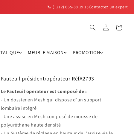
📞 (+212) 665-88 19 15
Contactez un expert
Panier
Connexion
TTALIQUE
MEUBLE MAISON
PROMOTION
Fauteuil président/opérateur RéfA2793
Le Fauteuil operateur est composé de :
- Un dossier en Mesh qui dispose d’un support
lombaire intégré
- Une assise en Mesh composé de mousse de
polyuréthane haute densité
- Un Système de réglage en hauteur de l'assise via le