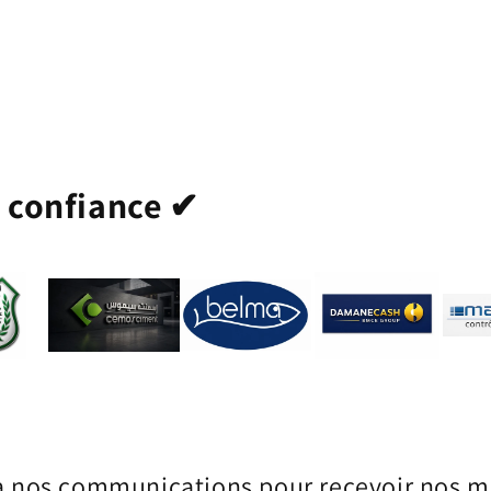
t confiance ✔
à nos communications pour recevoir nos me