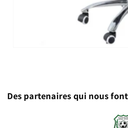
Ouvrir
le
média
1
dans
une
fenêtre
modale
Des partenaires qui nous fon