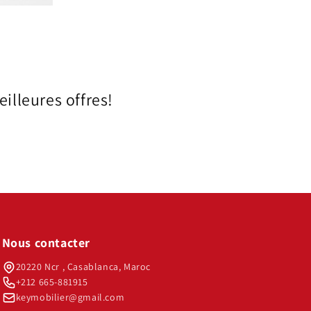
illeures offres!
Nous contacter
20220 Ncr , Casablanca, Maroc
+212 665-881915
keymobilier@gmail.com