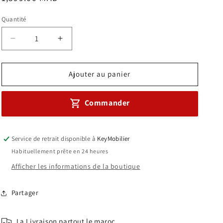
habituel
Quantité
Réduire
Augmenter
la
la
quantité
quantité
de
de
Ajouter au panier
Fauteuil
Fauteuil
Président
Président
Commander
Schon
Schon
Réf
Réf
A0339
A0339
Service de retrait disponible à
KeyMobilier
Habituellement prête en 24 heures
Afficher les informations de la boutique
Partager
La Livraison partout le maroc