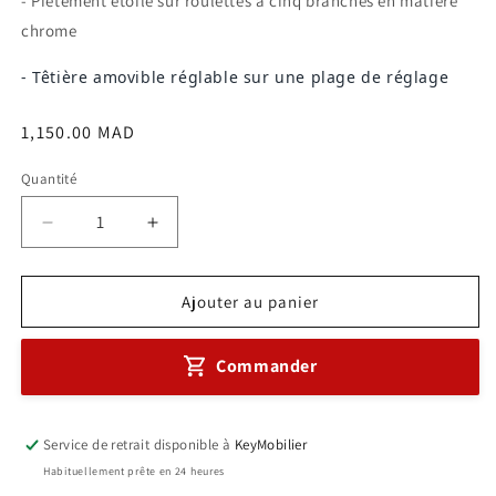
- Piètement étoile sur roulettes à cinq branches en matière
chrome
- Têtière amovible réglable sur une plage de réglage
Prix
1,150.00 MAD
habituel
Quantité
Réduire
Augmenter
la
la
quantité
quantité
de
de
Ajouter au panier
Fauteuil
Fauteuil
opérateur
opérateur
Commander
SONA
SONA
Réf
Réf
A0080
A0080
Service de retrait disponible à
KeyMobilier
Habituellement prête en 24 heures