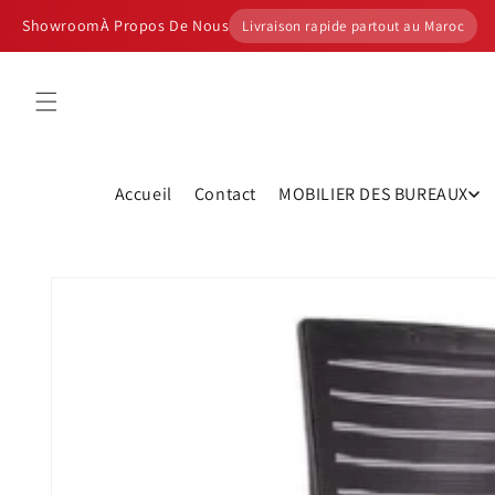
et
passer
Showroom
À Propos De Nous
Livraison rapide partout au Maroc
au
contenu
Accueil
Contact
MOBILIER DES BUREAUX
Passer aux
informations
produits