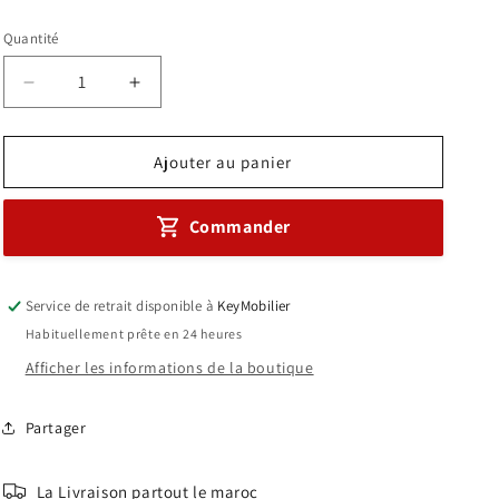
habituel
Quantité
Réduire
Augmenter
la
la
quantité
quantité
de
de
Ajouter au panier
Fauteuil
Fauteuil
en
en
Commander
Mesh
Mesh
Réf
Réf
A0321
A0321
Service de retrait disponible à
KeyMobilier
Habituellement prête en 24 heures
Afficher les informations de la boutique
Partager
La Livraison partout le maroc