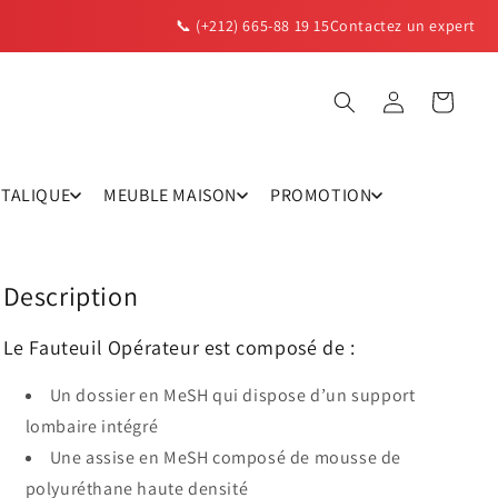
📞 (+212) 665-88 19 15
Contactez un expert
Panier
Connexion
TTALIQUE
MEUBLE MAISON
PROMOTION
Description
Le Fauteuil Opérateur est composé de :
Un dossier en MeSH qui dispose d’un support
lombaire intégré
Une assise en MeSH composé de mousse de
polyuréthane haute densité