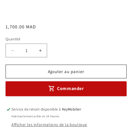
Prix
1,700.00 MAD
habituel
Quantité
Réduire
Augmenter
la
la
quantité
quantité
de
de
Ajouter au panier
Fauteuil
Fauteuil
Operateur
Operateur
Commander
MAXI
MAXI
-
-
B
B
Noir
Noir
Service de retrait disponible à
KeyMobilier
Réf
Réf
Habituellement prête en 24 heures
B0010
B0010
Afficher les informations de la boutique