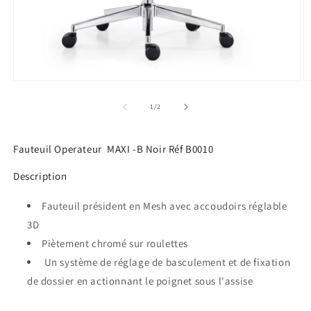
Ouvrir
O
le
le
média
m
de
1
/
2
1
2
dans
d
une
u
fenêtre
Fauteuil Operateur MAXI -B Noir Réf B0010
f
modale
m
Description
Fauteuil président en Mesh avec accoudoirs réglable
3D
Piètement chromé sur roulettes
Un système de réglage de basculement et de fixation
de dossier en actionnant le poignet sous l'assise