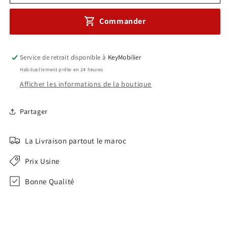
Ensemble
Ensemble
Table
Table
Commander
de
de
réunion
réunion
ovale
ovale
en
en
Service de retrait disponible à
KeyMobilier
Bois
Bois
Habituellement prête en 24 heures
Réf
Réf
Afficher les informations de la boutique
0931
0931
Partager
La Livraison partout le maroc
Prix Usine
Bonne Qualité