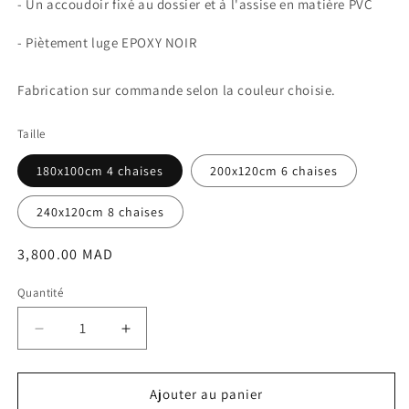
- Un accoudoir fixé au dossier et à l'assise en matière PVC
- Piètement luge EPOXY NOIR
Fabrication sur commande selon la couleur choisie.
Taille
180x100cm 4 chaises
200x120cm 6 chaises
240x120cm 8 chaises
Prix
3,800.00 MAD
habituel
Quantité
Réduire
Augmenter
la
la
quantité
quantité
de
de
Ajouter au panier