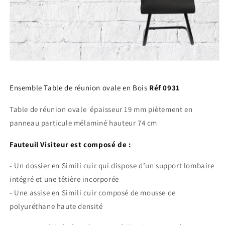
Ouvrir
le
média
1
Ensemble Table de réunion ovale en Bois
Réf 0931
dans
une
Table de réunion ovale épaisseur 19 mm piètement en
fenêtre
modale
panneau particule mélaminé hauteur 74 cm
Fauteuil Visiteur est composé de :
- Un dossier en Simili cuir qui dispose d’un support lombaire
intégré et une têtière incorporée
- Une assise en Simili cuir composé de mousse de
polyuréthane haute densité