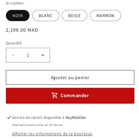
la couleur
NOIR
BLANC
BEIGE
MARRON
Prix
2,199.00 MAD
habituel
Quantité
Réduire
Augmenter
la
la
quantité
quantité
de
de
Ajouter au panier
Ensemble
Ensemble
Fauteuil
Fauteuil
Commander
JOKER
JOKER
+
+
en
en
simili
simili
Service de retrait disponible à
KeyMobilier
cuir
cuir
Habituellement prête en 24 heures
Réf.
Réf.
Afficher les informations de la boutique
A0922
A0922