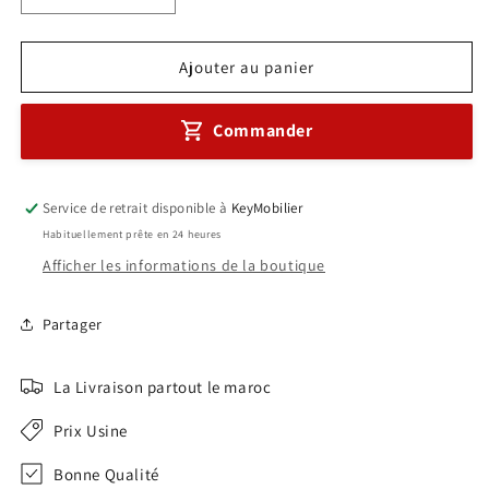
la
la
quantité
quantité
de
de
Ajouter au panier
Ensemble
Ensemble
Fauteuil
Fauteuil
Commander
ERGONOMIQUE
ERGONOMIQUE
NOIR
NOIR
Réf
Réf
A0943
A0943
Service de retrait disponible à
KeyMobilier
Habituellement prête en 24 heures
Afficher les informations de la boutique
Partager
La Livraison partout le maroc
Prix Usine
Bonne Qualité