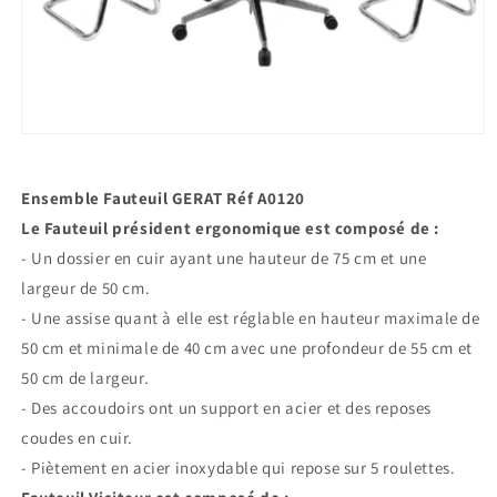
Ouvrir
le
média
1
Ensemble Fauteuil GERAT Réf A0120
dans
une
Le Fauteuil président ergonomique est composé de :
fenêtre
- Un dossier en cuir ayant une hauteur de 75 cm et une
modale
largeur de 50 cm.
- Une assise quant à elle est réglable en hauteur maximale de
50 cm et minimale de 40 cm avec une profondeur de 55 cm et
50 cm de largeur.
- Des accoudoirs ont un support en acier et des reposes
coudes en cuir.
- Piètement en acier inoxydable qui repose sur 5 roulettes.