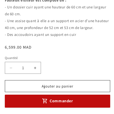
Fauteuil Visiteur est composé de :
- Un dossier cuir ayant une hauteur de 60 cm et une largeur
de 60 cm.
- Une assise quant à elle a un support en acier d'une hauteur
40 cm, une profondeur de 52 cm et 53 cm de largeur.
- Des accoudoirs ayant un support en cuir
Prix
6,599.00 MAD
habituel
Quantité
Réduire
Augmenter
la
la
quantité
quantité
de
de
Ajouter au panier
Ensemble
Ensemble
Fauteuil
Fauteuil
Commander
GERAT
GERAT
Réf
Réf
A0120
A0120