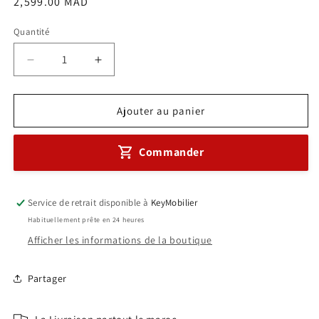
Prix
2,599.00 MAD
habituel
Quantité
Réduire
Augmenter
la
la
quantité
quantité
de
de
Ajouter au panier
Ensemble
Ensemble
Fauteuil
Fauteuil
Commander
joker
joker
++MARRON
++MARRON
Réf
Réf
A0929
A0929
Service de retrait disponible à
KeyMobilier
Habituellement prête en 24 heures
Afficher les informations de la boutique
Partager