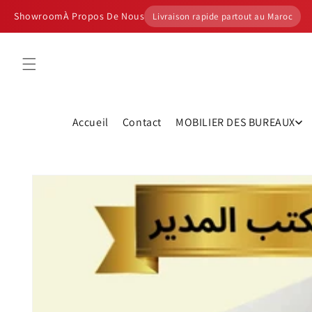
et
passer
Showroom
À Propos De Nous
Livraison rapide partout au Maroc
au
contenu
Accueil
Contact
MOBILIER DES BUREAUX
Passer aux
informations
produits