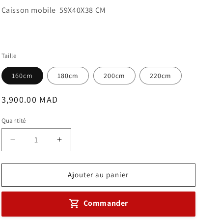
Caisson mobile 59X40X38 CM
Taille
160cm
180cm
200cm
220cm
Prix
3,900.00 MAD
habituel
Quantité
Réduire
Augmenter
la
la
quantité
quantité
de
de
Ajouter au panier
ENSEMBLE
ENSEMBLE
BUREAU
BUREAU
Commander
Réf.B1014
Réf.B1014