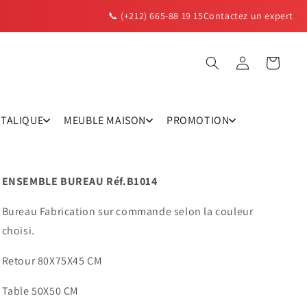
📞 (+212) 665-88 19 15
Contactez un expert
Panier
Connexion
TTALIQUE
MEUBLE MAISON
PROMOTION
ENSEMBLE BUREAU Réf.B1014
Bureau
Fabrication sur commande selon la couleur
choisi.
Retour 80X75X45 CM
Table 50X50 CM