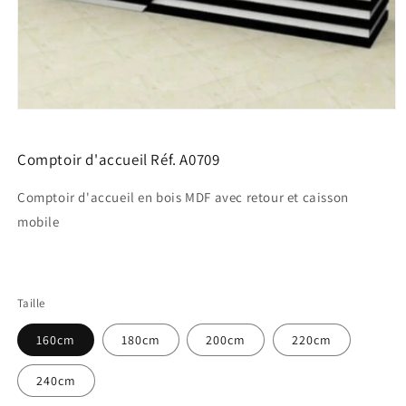
Ouvrir
le
média
1
Comptoir d'accueil Réf. A0709
dans
une
Comptoir d'accueil en bois MDF avec retour et caisson
fenêtre
modale
mobile
Taille
160cm
180cm
200cm
220cm
240cm