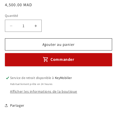
Prix
4,500.00 MAD
habituel
Quantité
Réduire
Augmenter
la
la
quantité
quantité
de
de
Ajouter au panier
Comptoir
Comptoir
d&#39;accueil
d&#39;accueil
Commander
Réf.
Réf.
A0709
A0709
Service de retrait disponible à
KeyMobilier
Habituellement prête en 24 heures
Afficher les informations de la boutique
Partager