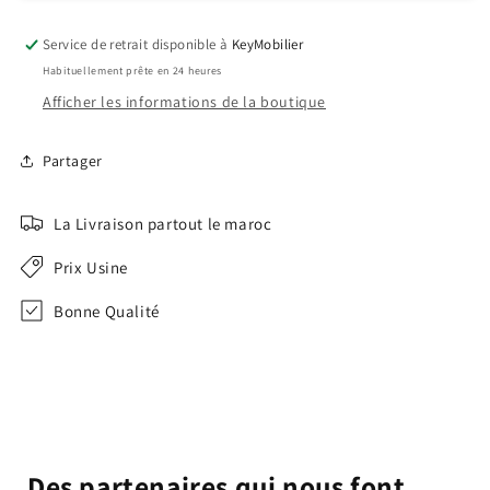
Réf
Réf
A0047
A0047
Service de retrait disponible à
KeyMobilier
Habituellement prête en 24 heures
Afficher les informations de la boutique
Partager
La Livraison partout le maroc
Prix Usine
Bonne Qualité
Des partenaires qui nous font