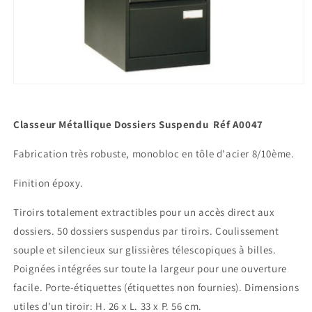
Ouvrir
le
média
1
Classeur Métallique Dossiers Suspendu Réf A0047
dans
une
fenêtre
Fabrication très robuste, monobloc en tôle d'acier 8/10ème.
modale
Finition époxy.
Tiroirs totalement extractibles pour un accès direct aux
dossiers. 50 dossiers suspendus par tiroirs. Coulissement
souple et silencieux sur glissières télescopiques à billes.
Poignées intégrées sur toute la largeur pour une ouverture
facile. Porte-étiquettes (étiquettes non fournies). Dimensions
utiles d'un tiroir: H. 26 x L. 33 x P. 56 cm.