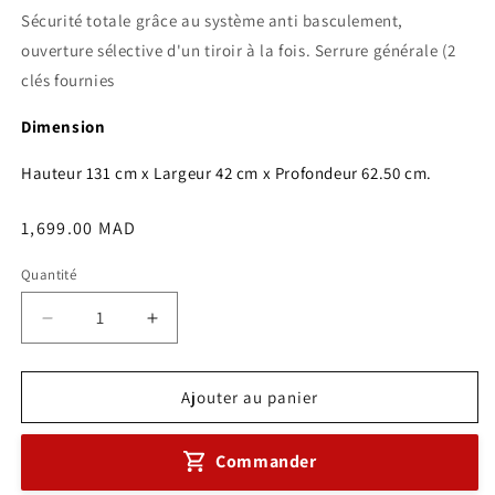
Sécurité totale grâce au système anti basculement,
ouverture sélective d'un tiroir à la fois. Serrure générale (2
clés fournies
Dimension
Hauteur 131 cm x Largeur 42 cm x Profondeur 62.50 cm.
Prix
1,699.00 MAD
habituel
Quantité
Réduire
Augmenter
la
la
quantité
quantité
de
de
Ajouter au panier
Classeur
Classeur
Métallique
Métallique
Commander
Dossiers
Dossiers
Suspendu
Suspendu