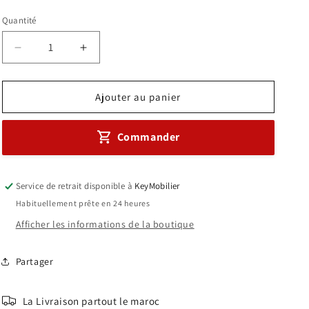
habituel
Quantité
Réduire
Augmenter
la
la
quantité
quantité
de
de
Ajouter au panier
Chaise
Chaise
Semi
Semi
Commander
Métallique
Métallique
Petit
Petit
Modèle
Modèle
Dossier
Dossier
Service de retrait disponible à
KeyMobilier
Carré
Carré
Habituellement prête en 24 heures
Réf
Réf
Afficher les informations de la boutique
A0030
A0030
Partager
La Livraison partout le maroc