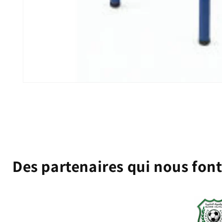
Ouvrir
le
média
1
dans
une
fenêtre
modale
Des partenaires qui nous fon