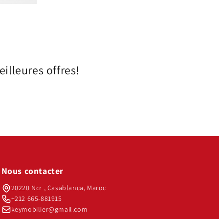
illeures offres!
Nous contacter
20220 Ncr , Casablanca, Maroc
+212 665-881915
keymobilier@gmail.com