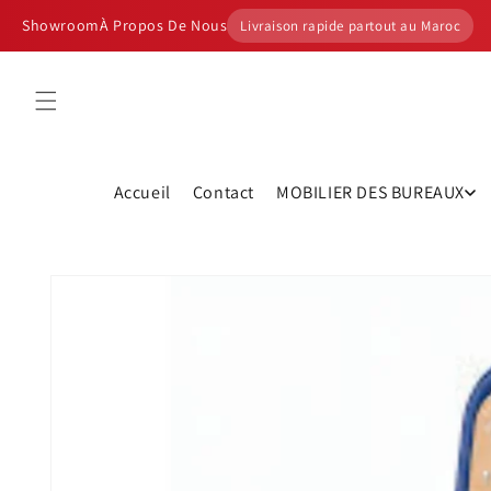
et
passer
Showroom
À Propos De Nous
Livraison rapide partout au Maroc
au
contenu
Accueil
Contact
MOBILIER DES BUREAUX
Passer aux
informations
produits