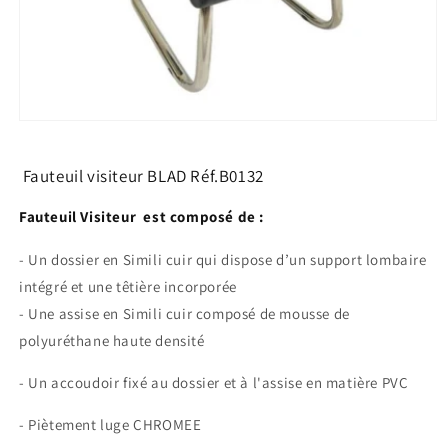
Ouvrir
le
média
1
Fauteuil visiteur BLAD Réf.B0132
dans
une
Fauteuil Visiteur est composé de :
fenêtre
modale
- Un dossier en Simili cuir qui dispose d’un support lombaire
intégré et une têtière incorporée
- Une assise en Simili cuir composé de mousse de
polyuréthane haute densité
- Un accoudoir fixé au dossier et à l'assise en matière PVC
- Piètement luge CHROMEE