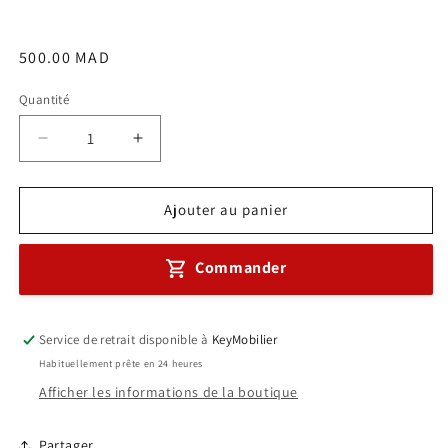
Prix
500.00 MAD
habituel
Quantité
Réduire
Augmenter
la
la
quantité
quantité
de
de
Ajouter au panier
Chaise
Chaise
En
En
Commander
Tissu
Tissu
Mesh
Mesh
Avec
Avec
4
4
Service de retrait disponible à
KeyMobilier
Pieds
Pieds
Habituellement prête en 24 heures
Réf.
Réf.
Afficher les informations de la boutique
A0033
A0033
Partager