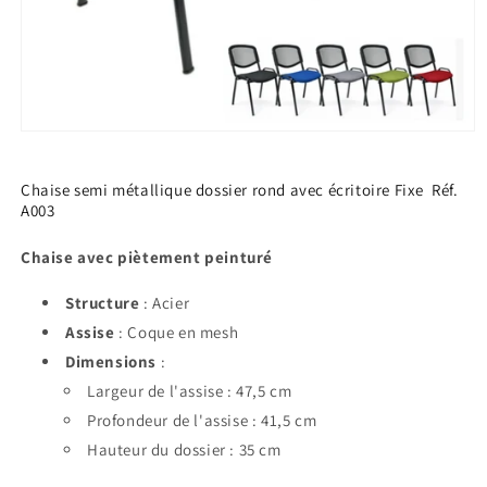
Ouvrir
le
média
1
Chaise semi métallique dossier rond avec écritoire Fixe Réf.
dans
A003
une
fenêtre
modale
Chaise avec piètement peinturé
Structure
: Acier
Assise
: Coque en mesh
Dimensions
:
Largeur de l'assise : 47,5 cm
Profondeur de l'assise : 41,5 cm
Hauteur du dossier : 35 cm