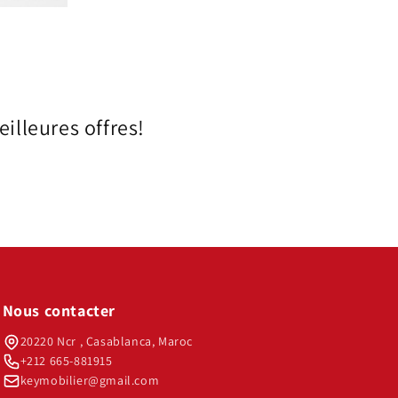
illeures offres!
Nous contacter
20220 Ncr , Casablanca, Maroc
+212 665-881915
keymobilier@gmail.com