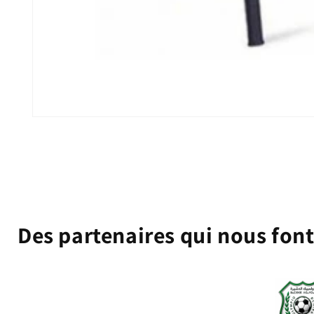
Ouvrir
le
média
1
dans
une
fenêtre
modale
Des partenaires qui nous fon