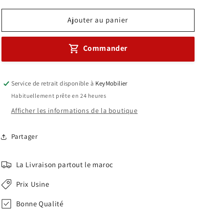
quantité
quantité
de
de
Ajouter au panier
CHAISE
CHAISE
ISO
ISO
Commander
AVEC
AVEC
ACCOUDOIRS
ACCOUDOIRS
SANS
SANS
CACHE
CACHE
Service de retrait disponible à
KeyMobilier
Réf.
Réf.
Habituellement prête en 24 heures
A0939
A0939
Afficher les informations de la boutique
Partager
La Livraison partout le maroc
Prix Usine
Bonne Qualité