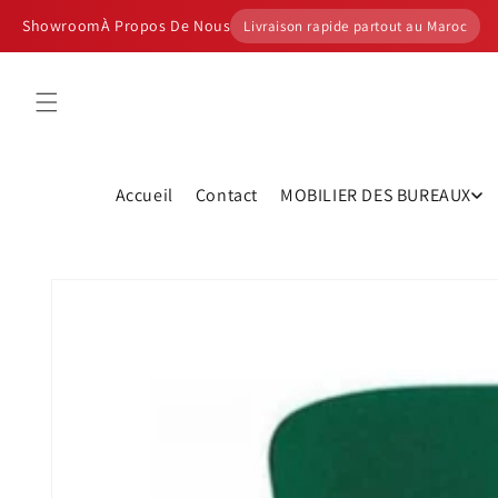
et
passer
Showroom
À Propos De Nous
Livraison rapide partout au Maroc
au
contenu
Accueil
Contact
MOBILIER DES BUREAUX
Passer aux
informations
produits