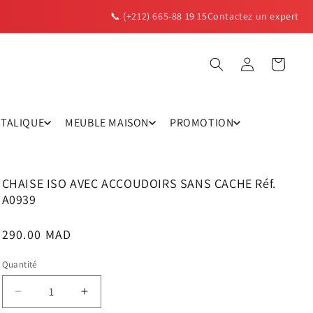
📞 (+212) 665-88 19 15
Contactez un expert
Panier
Connexion
TTALIQUE
MEUBLE MAISON
PROMOTION
CHAISE ISO AVEC ACCOUDOIRS SANS CACHE Réf.
A0939
Prix
290.00 MAD
habituel
Quantité
Réduire
Augmenter
la
la