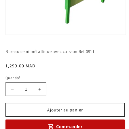
Ouvrir
le
média
1
Bureau semi métallique avec caisson Ref:0911
dans
une
fenêtre
Prix
1,299.00 MAD
modale
habituel
Quantité
Réduire
Augmenter
la
la
quantité
quantité
de
de
Ajouter au panier
Bureau
Bureau
Semi
Semi
Commander
Métallique
Métallique