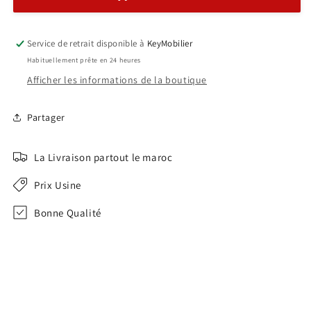
Avec
Avec
Caisson
Caisson
Ref:0911
Ref:0911
Service de retrait disponible à
KeyMobilier
Habituellement prête en 24 heures
Afficher les informations de la boutique
Partager
La Livraison partout le maroc
Prix Usine
Bonne Qualité