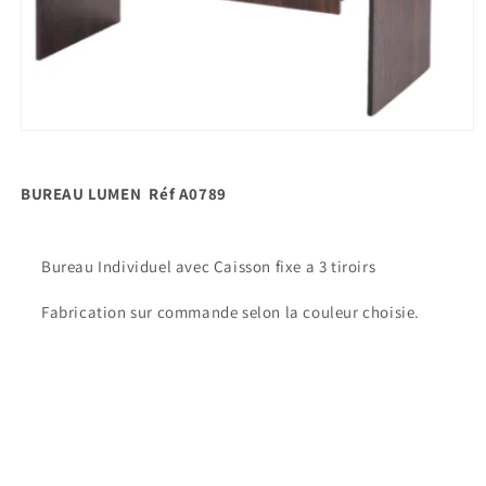
Ouvrir
le
média
1
BUREAU LUMEN Réf A0789
dans
une
fenêtre
modale
Bureau Individuel avec Caisson fixe a 3 tiroirs
Fabrication sur commande selon la couleur choisie.