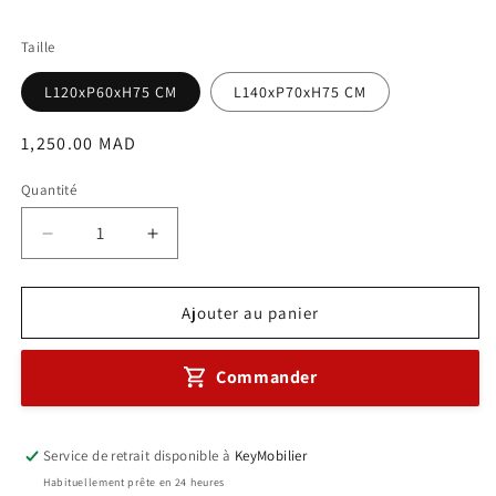
Taille
L120xP60xH75 CM
L140xP70xH75 CM
Prix
1,250.00 MAD
habituel
Quantité
Réduire
Augmenter
la
la
quantité
quantité
de
de
Ajouter au panier
BUREAU
BUREAU
LUMEN
LUMEN
Commander
Réf
Réf
A0789
A0789
Service de retrait disponible à
KeyMobilier
Habituellement prête en 24 heures