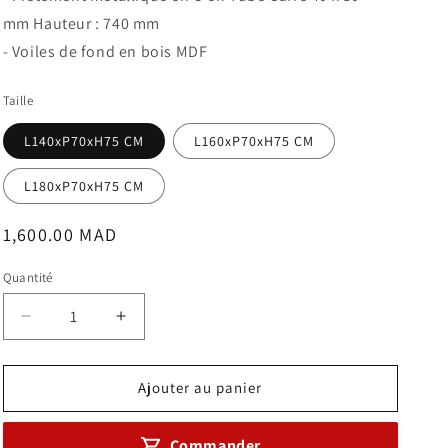
mm Hauteur : 740 mm
- Voiles de fond en bois MDF
Taille
L140xP70xH75 CM
L160xP70xH75 CM
L180xP70xH75 CM
Prix
1,600.00 MAD
habituel
Quantité
Réduire
Augmenter
la
la
quantité
quantité
de
de
Ajouter au panier
Bureau
Bureau
Individuel
Individuel
Commander