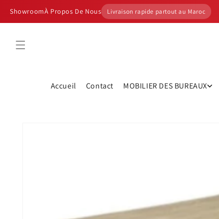
et
passer
Showroom
À Propos De Nous
Livraison rapide partout au Maroc
au
contenu
Accueil
Contact
MOBILIER DES BUREAUX
Passer aux
informations
produits