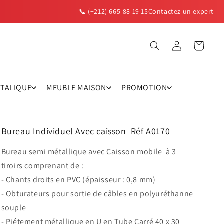
📞 (+212) 665-88 19 15
Contactez un expert
Panier
Connexion
TTALIQUE
MEUBLE MAISON
PROMOTION
Bureau Individuel Avec caisson Réf A0170
Bureau semi métallique avec Caisson mobile à 3
tiroirs comprenant de :
- Chants droits en PVC (épaisseur : 0,8 mm)
- Obturateurs pour sortie de câbles en polyuréthanne
souple
- Piétement métallique en U en Tube Carré 40 x 30