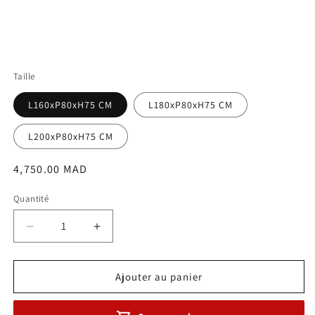
Taille
L160xP80xH75 CM
L180xP80xH75 CM
L200xP80xH75 CM
Prix
4,750.00 MAD
habituel
Quantité
Réduire
Augmenter
la
la
quantité
quantité
de
de
Ajouter au panier
Bureau
Bureau
direction
direction