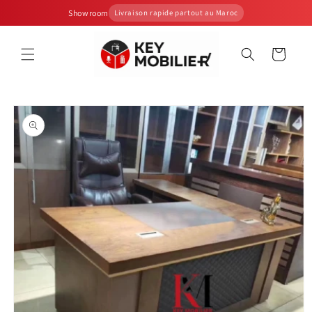
et
Showroom
Livraison rapide partout au Maroc
passer
au
contenu
Panier
Passer aux
informations
produits