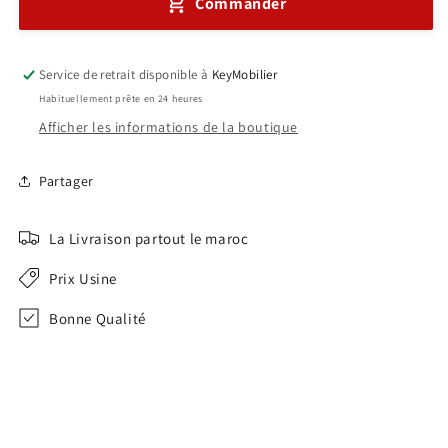
Commander
avec
avec
Retour
Retour
fixe
fixe
Réf
Réf
Service de retrait disponible à
KeyMobilier
A0152
A0152
Habituellement prête en 24 heures
Afficher les informations de la boutique
Partager
La Livraison partout le maroc
Prix Usine
Bonne Qualité