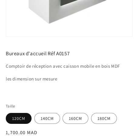
Ouvrir
le
média
1
Bureaux d'accueil Réf A0157
dans
une
Comptoir de réception avec caisson mobile en bois MDF
fenêtre
modale
les dimension sur mesure
Taille
120CM
140CM
160CM
180CM
Prix
1,700.00 MAD