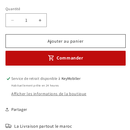
habituel
Quantité
Réduire
Augmenter
la
la
quantité
quantité
de
de
Ajouter au panier
Bureau
Bureau
comptoir
comptoir
Commander
avec
avec
caisson
caisson
mobile
mobile
Réf
Réf
Service de retrait disponible à
KeyMobilier
A0157
A0157
Habituellement prête en 24 heures
Afficher les informations de la boutique
Partager
La Livraison partout le maroc