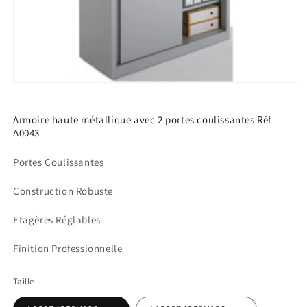
Ouvrir
le
média
1
Armoire haute métallique avec 2 portes coulissantes Réf
dans
A0043
une
fenêtre
modale
Portes Coulissantes
Construction Robuste
Etagères Réglables
Finition Professionnelle
Taille