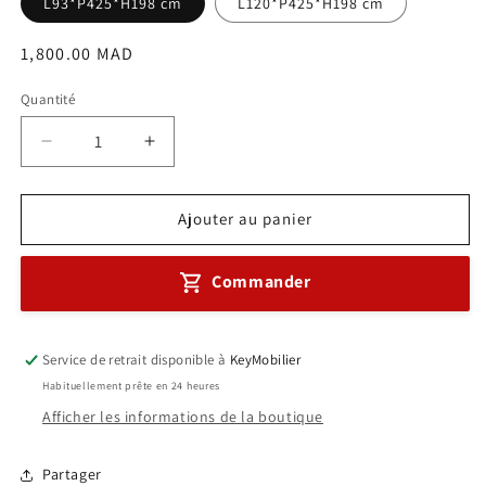
L93*P425*H198 cm
L120*P425*H198 cm
Prix
1,800.00 MAD
habituel
Quantité
Réduire
Augmenter
la
la
quantité
quantité
de
de
Ajouter au panier
Armoire
Armoire
haute
haute
Commander
métallique
métallique
avec
avec
2
2
portes
portes
Service de retrait disponible à
KeyMobilier
coulissantes
coulissantes
Habituellement prête en 24 heures
Réf
Réf
Afficher les informations de la boutique
A0043
A0043
Partager