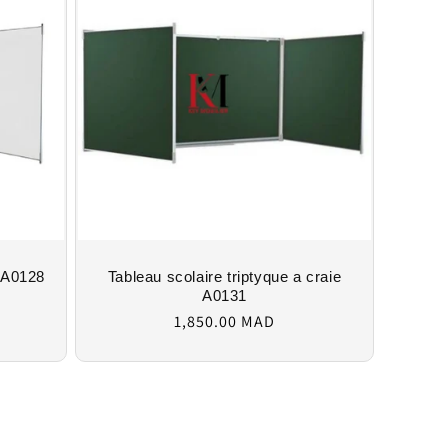
e A0128
Tableau scolaire triptyque a craie
A0131
Regular
1,850.00 MAD
price