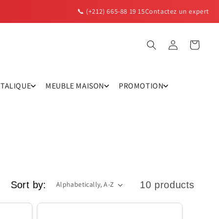
📞 (+212) 665-88 19 15
Contactez un expert
Log
Cart
in
TTALIQUE
MEUBLE MAISON
PROMOTION
Sort by:
10 products