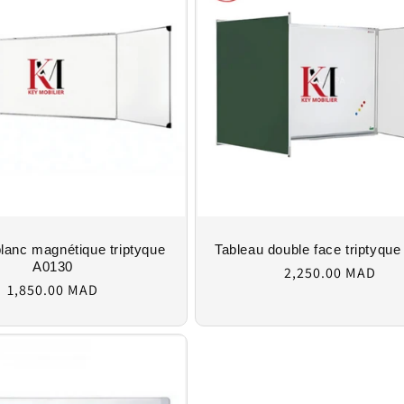
lanc magnétique triptyque
Tableau double face triptyqu
Regular
A0130
2,250.00 MAD
Regular
price
1,850.00 MAD
price