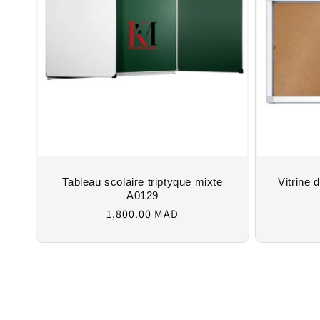
Tableau scolaire triptyque mixte
Vitrine 
A0129
Regular
1,800.00 MAD
price