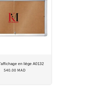
d'affichage en liège A0132
Regular
540.00 MAD
price