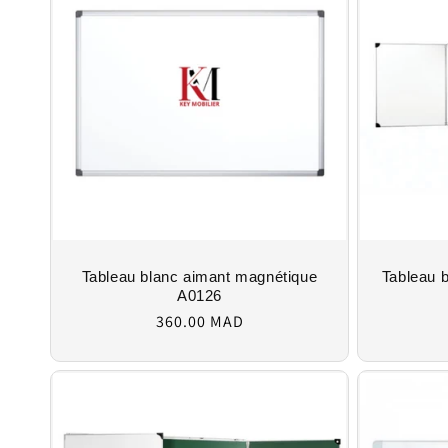
Tableau blanc aimant magnétique
Tableau b
A0126
Regular
360.00 MAD
price