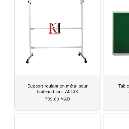
e
c
t
i
o
n
Support roulant en métal pour
Table
tableau blanc A0133
:
Regular
799.00 MAD
price