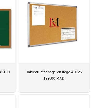
 A0100
Tableau affichage en liège A0125
Regular
199.00 MAD
price