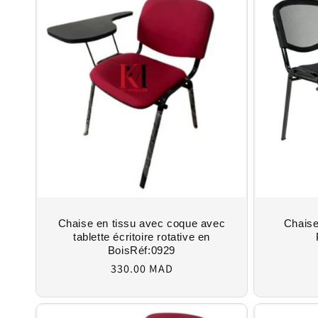
Chaise en tissu avec coque avec
Chaise
tablette écritoire rotative en
BoisRéf:0929
Regular
330.00 MAD
price