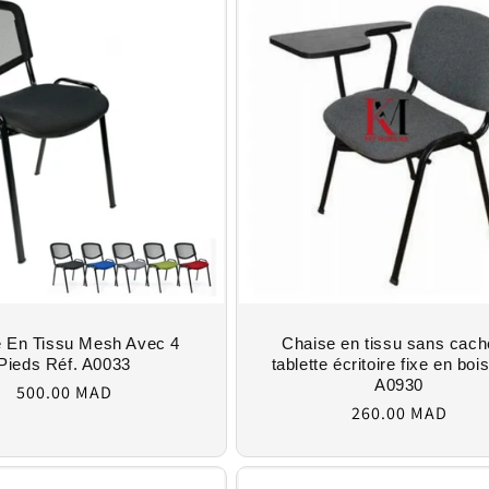
 En Tissu Mesh Avec 4
Chaise en tissu sans cach
Pieds Réf. A0033
tablette écritoire fixe en boi
Regular
A0930
500.00 MAD
Regular
price
260.00 MAD
price