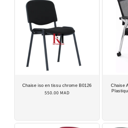
e
c
t
i
o
n
Chaise iso en tissu chrome B0126
Chaise A
Regular
Plastiq
:
550.00 MAD
price