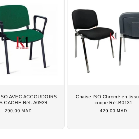
 ISO AVEC ACCOUDOIRS
Chaise ISO Chromé en tissu
S CACHE Réf. A0939
coque Réf.B0131
Regular
Regular
290.00 MAD
420.00 MAD
price
price