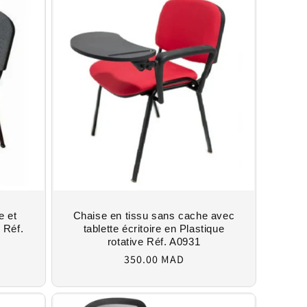
e et
Chaise en tissu sans cache avec
s Réf.
tablette écritoire en Plastique
rotative Réf. A0931
Regular
350.00 MAD
price