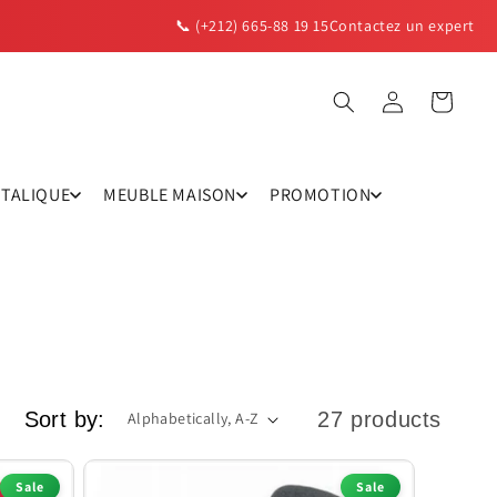
📞 (+212) 665-88 19 15
Contactez un expert
Log
Cart
in
TTALIQUE
MEUBLE MAISON
PROMOTION
Sort by:
27 products
Sale
Sale