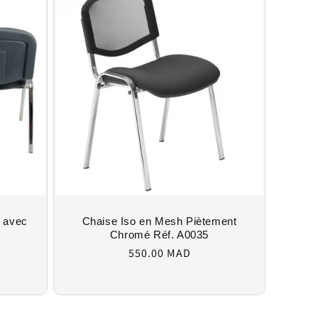
 avec
Chaise Iso en Mesh Piètement
Chromé Réf. A0035
Regular
550.00 MAD
price