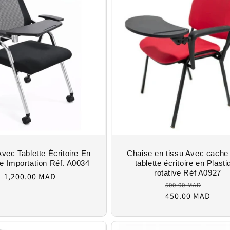
vec Tablette Écritoire En
Chaise en tissu Avec cache
ue Importation Réf. A0034
tablette écritoire en Plast
Regular
rotative Réf A0927
1,200.00 MAD
Regular
price
500.00 MAD
Sale
price
450.00 MAD
price