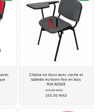
 avec
Chaise en tissu avec cache et
ique
tablette écritoire fixe en bois
Réf:A0928
Regular
470.00 MAD
Sale
price
350.00 MAD
price