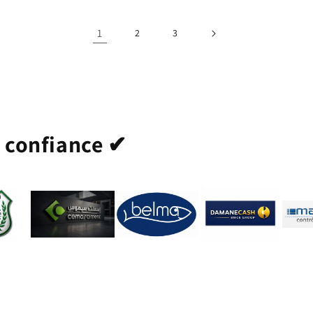
1
2
3
t confiance ✔